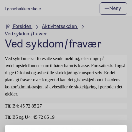
Meny
Lønnebakken skole
Hovedseksjon
Forsiden
Aktivitetsskolen
Ved sykdom/fravær
Ved sykdom/fravær
Ved sykdom skal foresatte sende melding, eller ringe på
avdelingstelefonene som tilhører barnets klasse. Foresatte skal også
ringe Oslotaxi og avbestille skolekjøring/transport selv. Er det
planlagt fravær over lenger tid kan det gis beskjed om til skolens
kontor/administrasjon så avbestiller de skolekjøring i perioden det
gjelder.
Tlf. B4: 45 72 85 27
Tlf. B5 og U4: 45 72 85 19
Tlf. kontor/administrasjon: 22 39 33 60 (07.30-16.30)