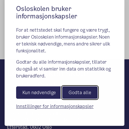
Osloskolen bruker
informasjonskapsler
Publisert:
13.09.2021
For at nettstedet skal fungere og være trygt,
bruker Osloskolen informasjonskapsler. Noen
er teknisk nødvendige, mens andre sikrer ulik
funksjonalitet.
Godtar du alle informasjonskapsler, tillater
du også at vi samler inn data om statistikk og
Lønnebakken skole
brukeradferd.
– en del av Osloskolen
Besøks- og leveringsadresse:
Kun nødvendige
Godta alle
Bredtvetveien 4, 0950 Oslo
Postadresse:
Innstillinger for informasjonskapsler
Oslo kommune, Utdanningsetaten,
Lønnebakken skole, Postboks 6127,
Etterstad, 0602 Oslo