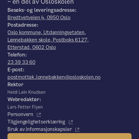
– en del av Osloskolen
Besøks- og leveringsadresse:
Bredtvetveien 4, 0950 Oslo
Postadresse:
Oslo kommune, Utdanningsetaten,
Lønnebakken skole, Postboks 6127,
Etterstad, 0602 Oslo
Telefon:
23 39 33 60
E-post:
postmottak.lonnebakken@osloskolen.no
Rektor
Heidi Lain Knudsen
Webredaktør:
Lars Petter Flyen
Personvern
Tilgjengelighetserklæring
Bruk av informasjonskapsler