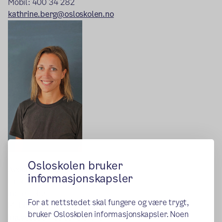
Mobil: 400 34 282
kathrine.berg@osloskolen.no
Osloskolen bruker
Avdelingsleder
informasjonskapsler
Groruddalen VGS
Ina Ystebø
For at nettstedet skal fungere og være trygt,
Mobil: 99 15 68 63
bruker Osloskolen informasjonskapsler. Noen
ina.ystebo@osloskolen.no