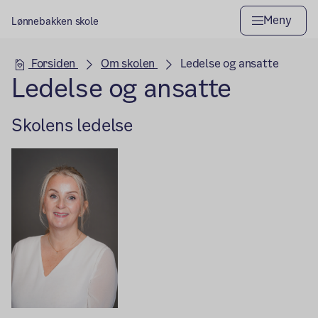
Meny
Lønnebakken skole
Hovedseksjon
Forsiden
Om skolen
Ledelse og ansatte
Ledelse og ansatte
Skolens ledelse