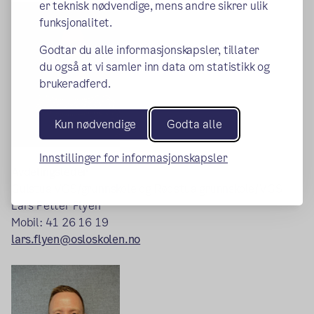
er teknisk nødvendige, mens andre sikrer ulik
funksjonalitet.
Godtar du alle informasjonskapsler, tillater
du også at vi samler inn data om statistikk og
brukeradferd.
Kun nødvendige
Godta alle
Innstillinger for informasjonskapsler
Avdelingsleder
Gulstua VGS/grunnskole og Rødstua grunnskole/VGS
Lars Petter Flyen
Mobil: 41 26 16 19
lars.flyen@osloskolen.no