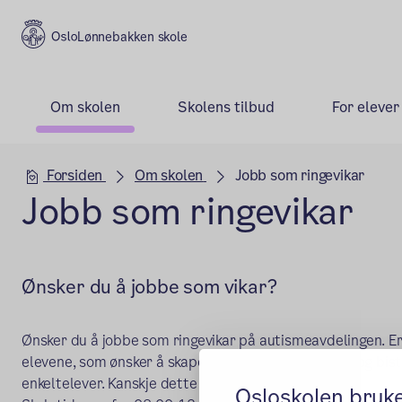
Lønnebakken skole
Om skolen
Skolens tilbud
For elever
Hovedseksjon
Forsiden
Om skolen
Jobb som ringevikar
Jobb som ringevikar
Ønsker du å jobbe som vikar?
Ønsker du å jobbe som ringevikar på autismeavdelingen. Er
elevene, som ønsker å skape trivsel, forutsigbarhet og bis
enkeltelever. Kanskje dette er noe for deg!
Osloskolen bruk