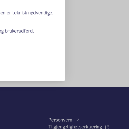
oen er teknisk nødvendige,
 og brukeradferd.
Personvern
Tilgjengelighetserklæring