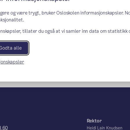
2.30/13.00 til 16.30, samt i
en, er fleksibel og kan stille på kort
ngere og være trygt, bruker Osloskolen informasjonskapsler. N
ksjonalitet.
nskapsler, tillater du også at vi samler inn data om statistikk
Godta alle
sjonskapsler
Rektor
3 60
Heidi Lain Knudsen