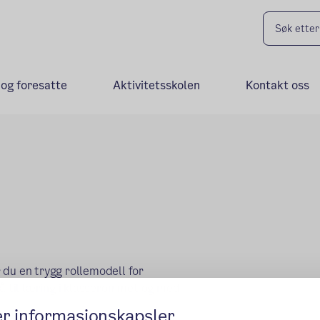
 og foresatte
Aktivitetsskolen
Kontakt oss
 du en trygg rollemodell for
tå til læring i klasserommet og med
er informasjonskapsler