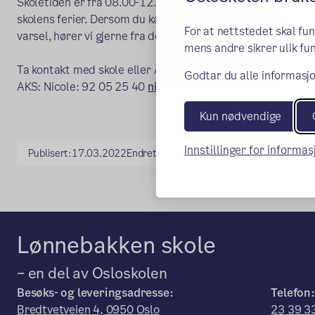
Skoletiden er fra 08.00-12.30/13.00 og Aks er åpent fra 1
skolens ferier. Dersom du kan jobbe én eller flere dager i uk
For at nettstedet skal fu
varsel, hører vi gjerne fra deg.
mens andre sikrer ulik fun
Ta kontakt med skole eller AKS:
Godtar du alle informasjo
AKS: Nicole: 92 05 25 40
nicole.takaleh@osloskolen.no
Kun nødvendige
Innstillinger for informa
Publisert:
17.03.2022
Endret:
07.08.2023
Lønnebakken skole
– en del av Osloskolen
Besøks- og leveringsadresse:
Telefon:
Bredtvetveien 4, 0950 Oslo
23 39 3