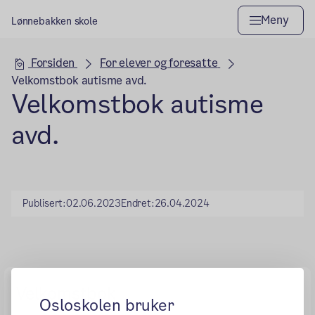
Meny
Lønnebakken skole
Hovedseksjon
Forsiden
For elever og foresatte
Velkomstbok autisme avd.
Velkomstbok autisme
avd.
Publisert:
02.06.2023
Endret:
26.04.2024
Velkomstbok
Osloskolen bruker