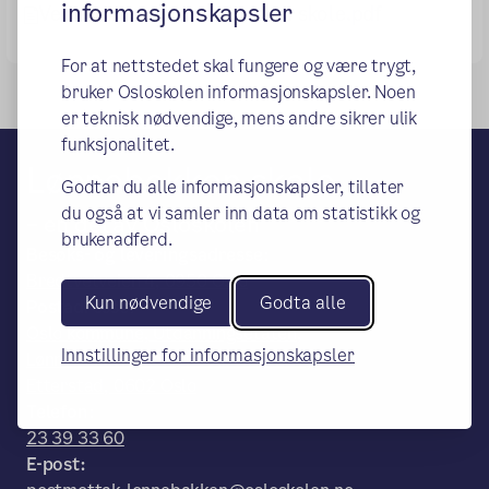
informasjonskapsler
Velkommen til Lønnebakken skole.pdf
For at nettstedet skal fungere og være trygt,
bruker Osloskolen informasjonskapsler. Noen
er teknisk nødvendige, mens andre sikrer ulik
funksjonalitet.
Lønnebakken skole
Godtar du alle informasjonskapsler, tillater
du også at vi samler inn data om statistikk og
– en del av Osloskolen
brukeradferd.
Besøks- og leveringsadresse:
Bredtvetveien 4, 0950 Oslo
Kun nødvendige
Godta alle
Postadresse:
Oslo kommune, Utdanningsetaten,
Innstillinger for informasjonskapsler
Lønnebakken skole, Postboks 6127,
Etterstad, 0602 Oslo
Telefon:
23 39 33 60
E-post: